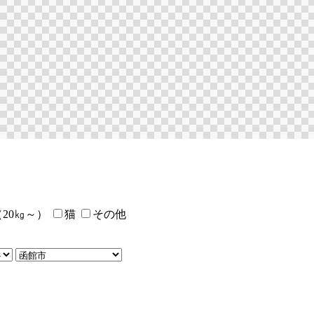
20㎏～）
猫
その他