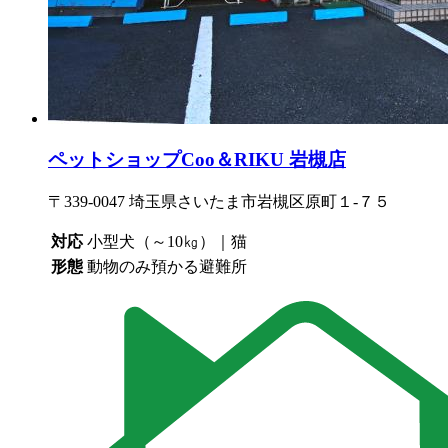
ペットショップCoo＆RIKU 岩槻店
〒339-0047 埼玉県さいたま市岩槻区原町１-７５
対応
小型犬（～10㎏）｜猫
形態
動物のみ預かる避難所