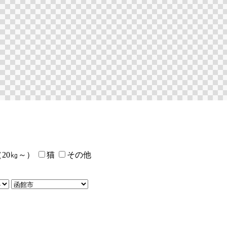
20㎏～）
猫
その他