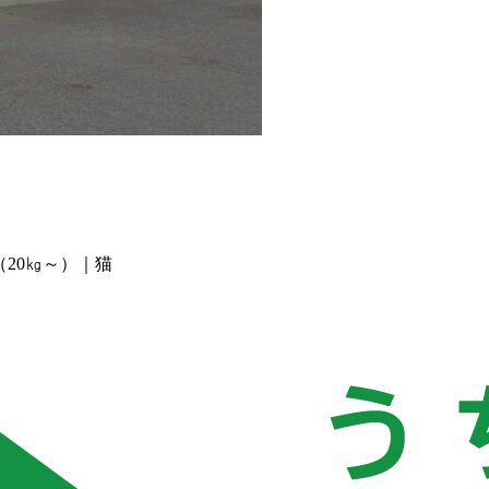
（20㎏～）｜猫