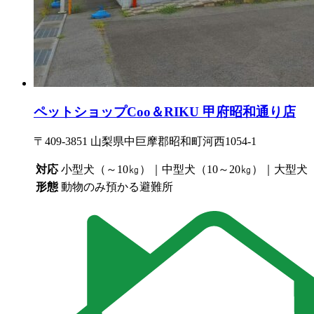
ペットショップCoo＆RIKU 甲府昭和通り店
〒409-3851 山梨県中巨摩郡昭和町河西1054-1
対応
小型犬（～10㎏）｜中型犬（10～20㎏）｜大型犬
形態
動物のみ預かる避難所