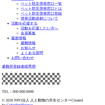
ペット防災啓発窓口一覧
ペット防災啓発窓口とは
ペット防災啓発窓口登録
啓発活動資材について
活動を応援する
活動を応援したい方へ
会員募集
最新情報
避難情報
お知らせ
よくある質問
お問い合わせ
避難所登録者様専用
TEL：000-000-0000
©
2026 NPO法人 人と動物の共生センター
Created
by
CyberIntelligence