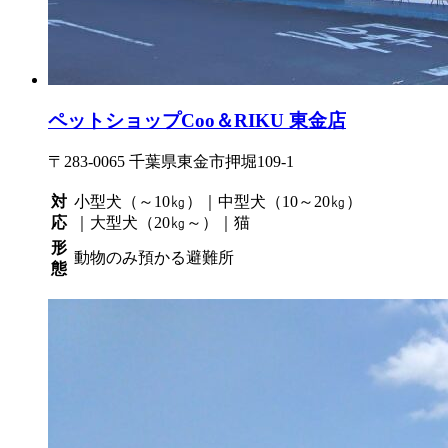
ペットショップCoo＆RIKU 東金店
〒283-0065 千葉県東金市押堀109-1
対
小型犬（～10㎏）｜中型犬（10～20㎏）
応
｜大型犬（20㎏～）｜猫
形
動物のみ預かる避難所
態