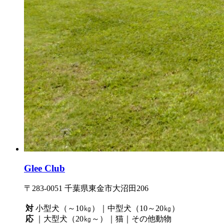
Glee Club
〒283-0051 千葉県東金市大沼田206
対
小型犬（～10㎏）｜中型犬（10～20㎏）
応
｜大型犬（20㎏～）｜猫｜その他動物