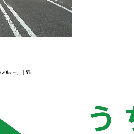
（20㎏～）｜猫