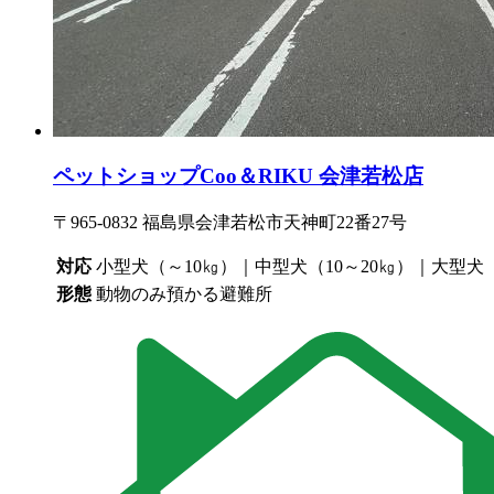
ペットショップCoo＆RIKU 会津若松店
〒965-0832 福島県会津若松市天神町22番27号
対応
小型犬（～10㎏）｜中型犬（10～20㎏）｜大型犬
形態
動物のみ預かる避難所