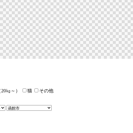
20㎏～）
猫
その他