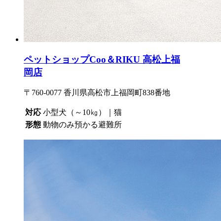
ペットショップCoo＆RIKU 高松上福
岡店
〒760-0077 香川県高松市上福岡町838番地
対応
小型犬（～10㎏）｜猫
形態
動物のみ預かる避難所