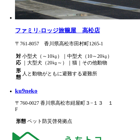
ファミリ-ロッジ旅籠屋 高松店
〒761-8057 香川県高松市田村町1265-1
対
小型犬（～10㎏）｜中型犬（10～20㎏）
応
｜大型犬（20㎏～）｜猫｜その他動物
形
人と動物がともに避難する避難所
態
ku9neko
〒760-0027 香川県高松市紺屋町３−１３ １
F
形態
ペット防災啓発拠点