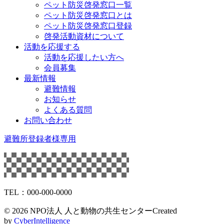
ペット防災啓発窓口一覧
ペット防災啓発窓口とは
ペット防災啓発窓口登録
啓発活動資材について
活動を応援する
活動を応援したい方へ
会員募集
最新情報
避難情報
お知らせ
よくある質問
お問い合わせ
避難所登録者様専用
TEL：000-000-0000
©
2026 NPO法人 人と動物の共生センター
Created
by
CyberIntelligence