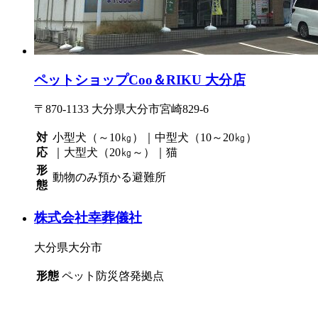
ペットショップCoo＆RIKU 大分店
〒870-1133 大分県大分市宮崎829-6
対
小型犬（～10㎏）｜中型犬（10～20㎏）
応
｜大型犬（20㎏～）｜猫
形
動物のみ預かる避難所
態
株式会社幸葬儀社
大分県大分市
形態
ペット防災啓発拠点