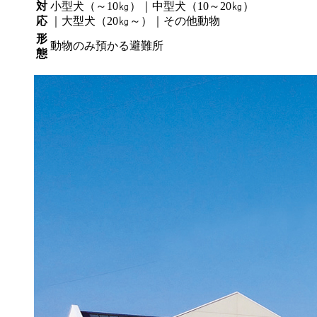
対
小型犬（～10㎏）｜中型犬（10～20㎏）
応
｜大型犬（20㎏～）｜その他動物
形
動物のみ預かる避難所
態