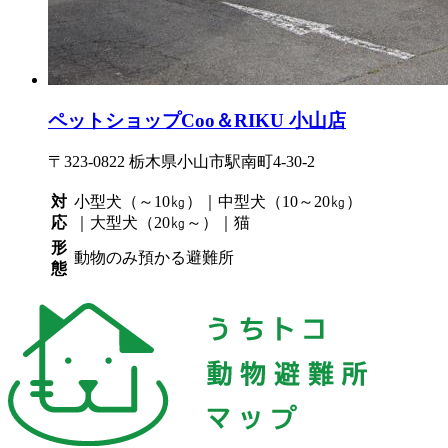
ペットショップCoo＆RIKU 小山店
〒323-0822 栃木県小山市駅南町4-30-2
対
小型犬（～10㎏）｜中型犬（10～20㎏）
応
｜大型犬（20㎏～）｜猫
形
動物のみ預かる避難所
態