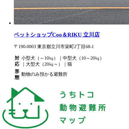
ペットショップCoo＆RIKU 立川店
〒190-0003 東京都立川市栄町2丁目68-1
対
小型犬（～10㎏）｜中型犬（10～20㎏）
応
｜大型犬（20㎏～）｜猫
形
動物のみ預かる避難所
態