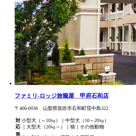
ファミリ-ロッジ旅籠屋 甲府石和店
〒406-0036 山梨県笛吹市石和町窪中島322
対
小型犬（～10㎏）｜中型犬（10～20㎏）
応
｜大型犬（20㎏～）｜猫｜その他動物
形