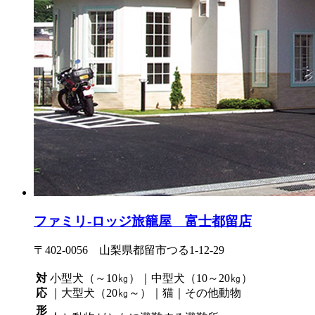
ファミリ-ロッジ旅籠屋 富士都留店
〒402-0056 山梨県都留市つる1-12-29
対
小型犬（～10㎏）｜中型犬（10～20㎏）
応
｜大型犬（20㎏～）｜猫｜その他動物
形