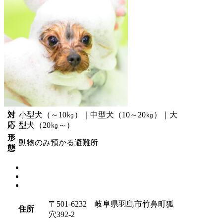
対
小型犬（～10㎏）｜中型犬（10～20㎏）｜大
応
型犬（20㎏～）
形
動物のみ預かる避難所
態
〒501-6232 岐阜県羽島市竹鼻町狐
住所
穴392-2