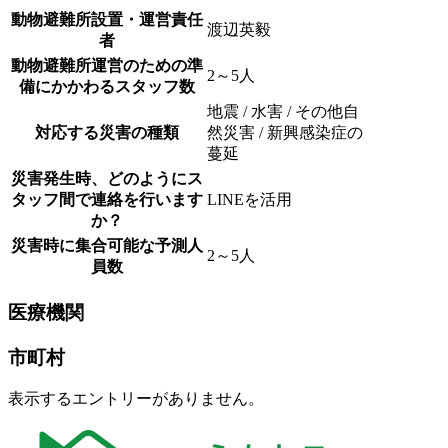
動物避難所設置・運営責任
渡辺英毅
者
動物避難所運営のための準
2～5人
備にかかわるスタッフ数
地震 / 水害 / その他自
対応する災害の種類
然災害 / 新興感染症の
蔓延
災害発生時、どのようにス
タッフ間で連絡を行います
LINEを活用
か？
災害時に集合可能な予測人
2～5人
員数
医療機関
市町村
表示するエントリーがありません。