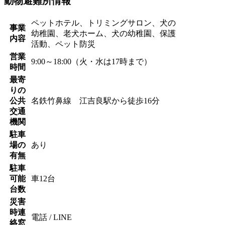
動物避難所情報
ペットホテル、トリミングサロン、犬の
事業
幼稚園、老犬ホーム、犬の幼稚園、保護
内容
活動、ペット防災
営業
9:00～18:00（火・水は17時まで）
時間
最寄
りの
公共
名鉄竹鼻線 江吉良駅から徒歩16分
交通
機関
駐車
場の
あり
有無
駐車
可能
車12台
台数
災害
時連
電話 / LINE
絡窓