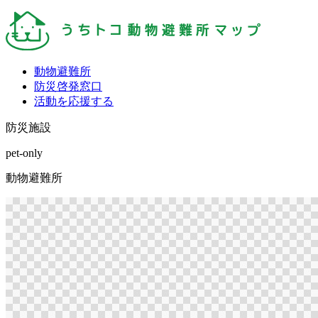
動物避難所
防災啓発窓口
活動を応援する
防災施設
pet-only
動物避難所