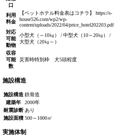
口
【ペットホテル料金表はコチラ】 https://s-
利用
house526.com/wp2/wp-
料金
content/uploads/2022/04/price_hotel202203.pdf
対応
小型犬（～10㎏） / 中型犬（10～20㎏） /
可能
大型犬（20㎏～）
動物
収容
可能
災害時特別枠 犬5頭程度
数
施設構造
施設構造
鉄骨造
建築年
2000年
耐震診断
あり
施設面積
500～1000㎡
実施体制