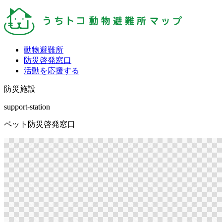
動物避難所
防災啓発窓口
活動を応援する
防災施設
support-station
ペット防災啓発窓口