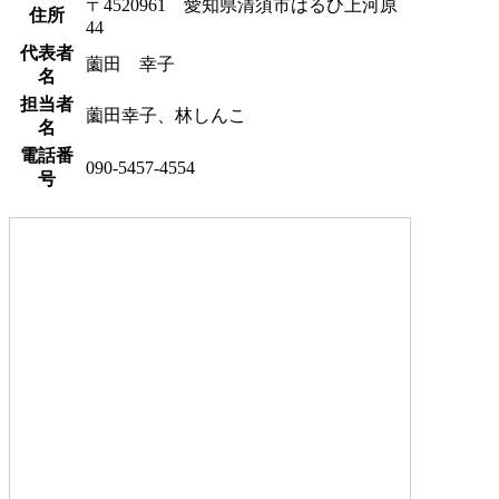
〒4520961 愛知県清須市はるひ上河原
住所
44
代表者
薗田 幸子
名
担当者
薗田幸子、林しんこ
名
電話番
090-5457-4554
号