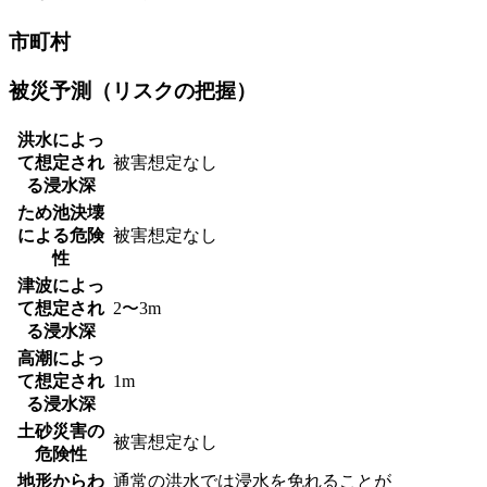
市町村
被災予測（リスクの把握）
洪水によっ
て想定され
被害想定なし
る浸水深
ため池決壊
による危険
被害想定なし
性
津波によっ
て想定され
2〜3m
る浸水深
高潮によっ
て想定され
1m
る浸水深
土砂災害の
被害想定なし
危険性
地形からわ
通常の洪水では浸水を免れることが