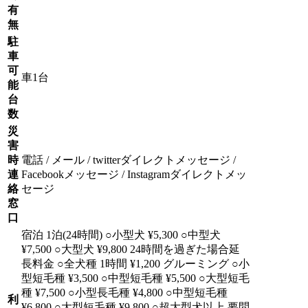
有
無
駐
車
可
車1台
能
台
数
災
害
時
電話 / メール / twitterダイレクトメッセージ /
連
Facebookメッセージ / Instagramダイレクトメッ
絡
セージ
窓
口
宿泊 1泊(24時間) ○小型犬 ¥5,300 ○中型犬
¥7,500 ○大型犬 ¥9,800 24時間を過ぎた場合延
長料金 ○全犬種 1時間 ¥1,200 グルーミング ○小
型短毛種 ¥3,500 ○中型短毛種 ¥5,500 ○大型短毛
種 ¥7,500 ○小型長毛種 ¥4,800 ○中型短毛種
利
¥6,800 ○大型短毛種 ¥9,800 ○超大型犬以上 要問