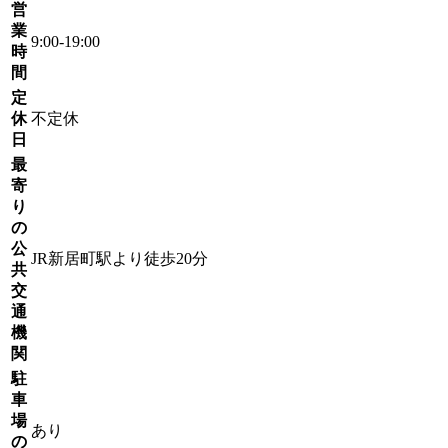
営
業
9:00-19:00
時
間
定
休
不定休
日
最
寄
り
の
公
JR新居町駅より徒歩20分
共
交
通
機
関
駐
車
場
あり
の