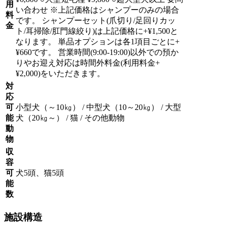
用
い合わせ ※上記価格はシャンプーのみの場合
料
です。 シャンプーセット(爪切り/足回りカッ
金
ト/耳掃除/肛門線絞り)は上記価格に+¥1,500と
なります。 単品オプションは各1項目ごとに+
¥660です。 営業時間(9:00-19:00)以外での預か
りやお迎え対応は時間外料金(利用料金+
¥2,000)をいただきます。
対
応
可
小型犬（～10㎏） / 中型犬（10～20㎏） / 大型
能
犬（20㎏～） / 猫 / その他動物
動
物
収
容
可
犬5頭、猫5頭
能
数
施設構造