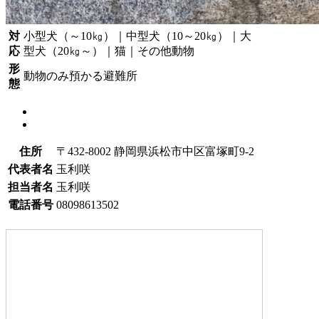
対
小型犬（～10㎏）｜中型犬（10～20㎏）｜大
応
型犬（20㎏～）｜猫｜その他動物
形
動物のみ預かる避難所
態
住所
〒432-8002 静岡県浜松市中区富塚町9-2
代表者名
玉利咲
担当者名
玉利咲
電話番号
08098613502