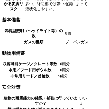
かる災害リ
多い。縁辺部では強い地震によって
スク
液状化しやすい。
基本備蓄
装着型照明（ヘッドライト等）の
8個
数
ガスの種類
プロパンガス
動物用備蓄
収容可能ケージ／クレート等数
10頭分
水用／フード用ボウル数
10頭分
非常用リード／首輪数
5組分
安全対策
建物の耐震能力の確認・補強は行っていま
いい
すか？
え