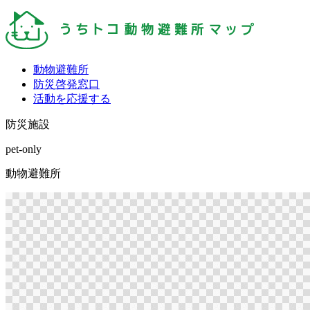
動物避難所
防災啓発窓口
活動を応援する
防災施設
pet-only
動物避難所