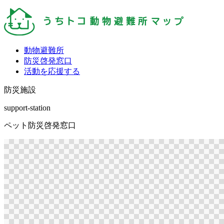
動物避難所
防災啓発窓口
活動を応援する
防災施設
support-station
ペット防災啓発窓口