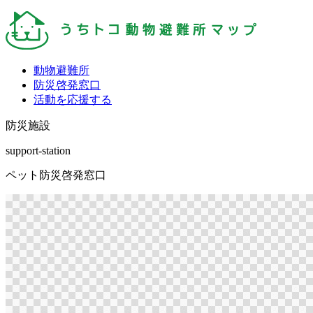
動物避難所
防災啓発窓口
活動を応援する
防災施設
support-station
ペット防災啓発窓口