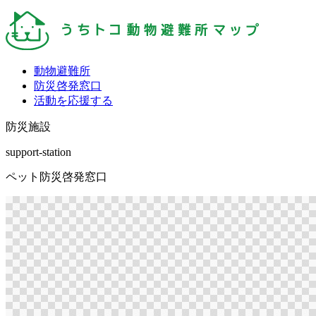
動物避難所
防災啓発窓口
活動を応援する
防災施設
support-station
ペット防災啓発窓口