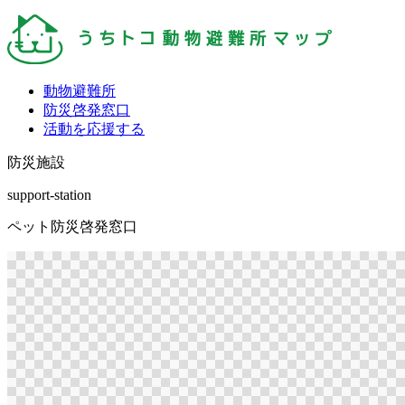
動物避難所
防災啓発窓口
活動を応援する
防災施設
support-station
ペット防災啓発窓口