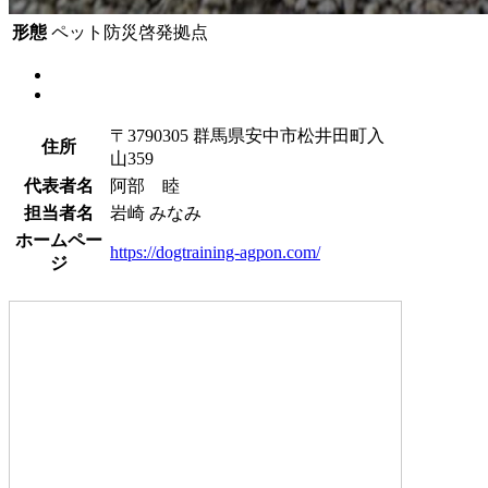
形態
ペット防災啓発拠点
〒3790305 群馬県安中市松井田町入
住所
山359
代表者名
阿部 睦
担当者名
岩崎 みなみ
ホームペー
https://dogtraining-agpon.com/
ジ