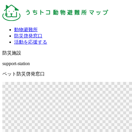
動物避難所
防災啓発窓口
活動を応援する
防災施設
support-station
ペット防災啓発窓口