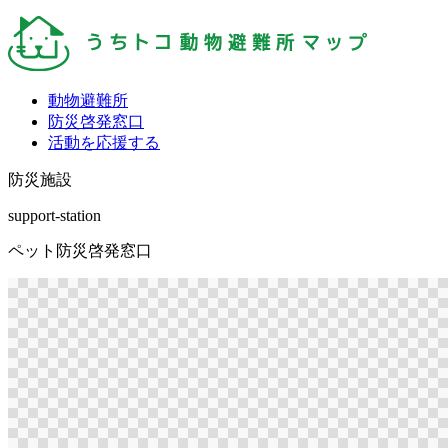
動物避難所
防災啓発窓口
活動を応援する
防災施設
support-station
ペット防災啓発窓口