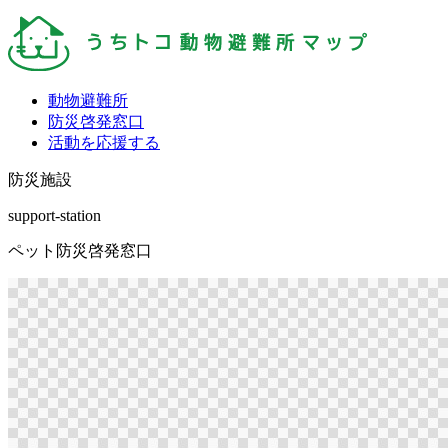
動物避難所
防災啓発窓口
活動を応援する
防災施設
support-station
ペット防災啓発窓口