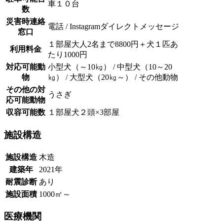
車１０台
数
災害時連絡
電話 / Instagramダイレクトメッセージ
窓口
１部屋大人2名まで8800円＋犬１匹あ
利用料金
たり1000円
対応可能動
小型犬（～10㎏） / 中型犬（10～20
物
㎏） / 大型犬（20㎏～） / その他動物
その他の対
うさぎ
応可能動物
収容可能数
１部屋犬２頭×3部屋
施設構造
施設構造
木造
建築年
2021年
耐震診断
あり
施設面積
1000㎡～
医療機関