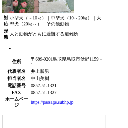
対
小型犬（～10㎏）｜中型犬（10～20㎏）｜大
応
型犬（20㎏～）｜その他動物
形
人と動物がともに避難する避難所
態
〒689-0201鳥取県鳥取市伏野1159－
住所
1
代表者名
井上勝男
担当者名
中山美樹
電話番号
0857-51-1321
FAX
0857-51-1327
ホームペー
https://passage.subhp.jp
ジ