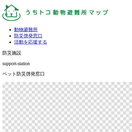
動物避難所
防災啓発窓口
活動を応援する
防災施設
support-station
ペット防災啓発窓口