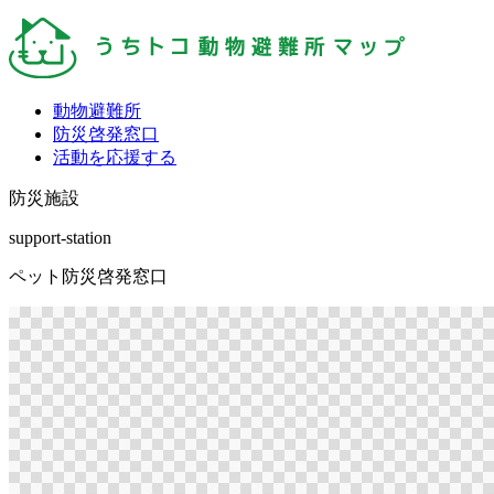
動物避難所
防災啓発窓口
活動を応援する
防災施設
support-station
ペット防災啓発窓口