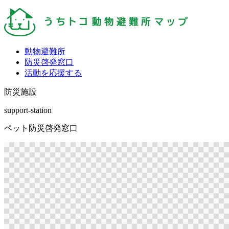
動物避難所
防災啓発窓口
活動を応援する
防災施設
support-station
ペット防災啓発窓口