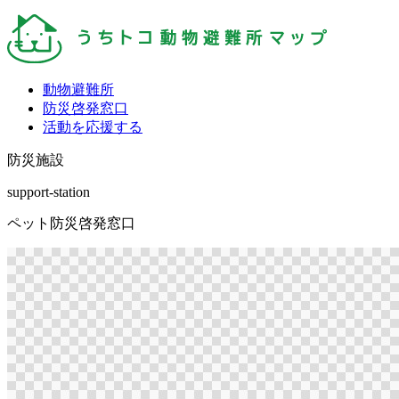
動物避難所
防災啓発窓口
活動を応援する
防災施設
support-station
ペット防災啓発窓口