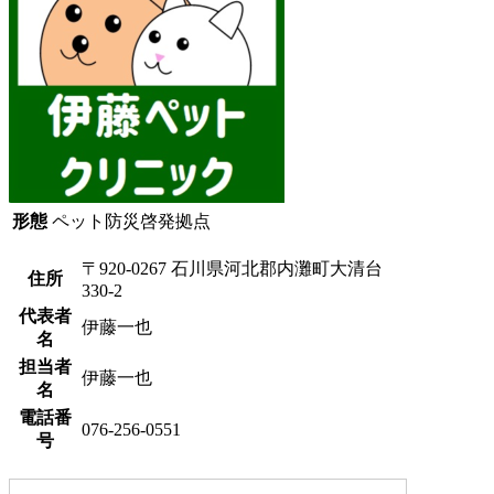
形態
ペット防災啓発拠点
〒920-0267 石川県河北郡内灘町大清台
住所
330-2
代表者
伊藤一也
名
担当者
伊藤一也
名
電話番
076-256-0551
号