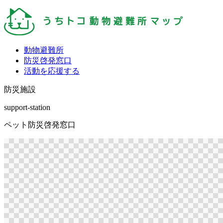
動物避難所
防災啓発窓口
活動を応援する
防災施設
support-station
ペット防災啓発窓口