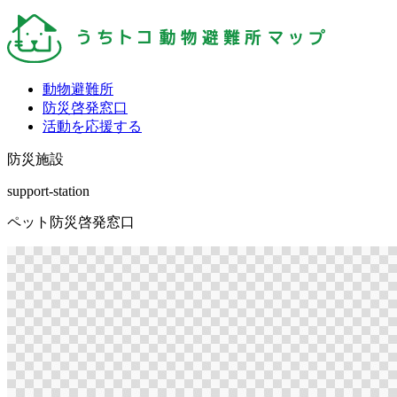
動物避難所
防災啓発窓口
活動を応援する
防災施設
support-station
ペット防災啓発窓口