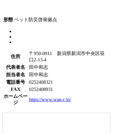
形態
ペット防災啓発拠点
〒950-0911 新潟県新潟市中央区笹
住所
口2-13-4
代表者名
田中和志
担当者名
田中和志
電話番号
0252408321
FAX
0252408931
ホームペー
https://www.wan-c.jp/
ジ