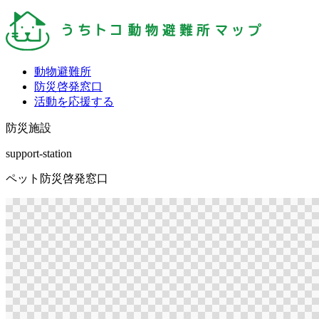
動物避難所
防災啓発窓口
活動を応援する
防災施設
support-station
ペット防災啓発窓口