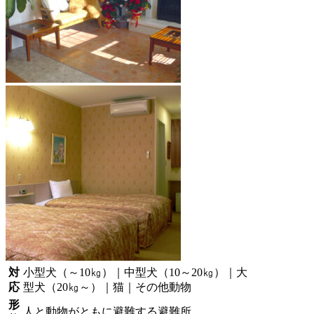
対
小型犬（～10㎏）｜中型犬（10～20㎏）｜大
応
型犬（20㎏～）｜猫｜その他動物
形
人と動物がともに避難する避難所