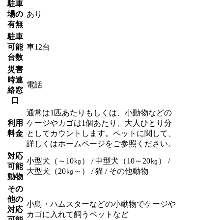
駐車
場の
あり
有無
駐車
可能
車12台
台数
災害
時連
電話
絡窓
口
通常は1匹あたりもしくは、小動物などの
利用
ケージやカゴは1個あたり、大人ひとり分
料金
としてカウントします。ペットに関して、
詳しくはホームページをご参照ください。
対応
小型犬（～10㎏） / 中型犬（10～20㎏） /
可能
大型犬（20㎏～） / 猫 / その他動物
動物
その
他の
小鳥・ハムスターなどの小動物でケージや
対応
カゴに入れて飼うペットなど
可能