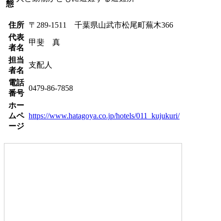
態
住所
〒289-1511 千葉県山武市松尾町蕪木366
代表
甲斐 真
者名
担当
支配人
者名
電話
0479-86-7858
番号
ホー
ムペ
https://www.hatagoya.co.jp/hotels/011_kujukuri/
ージ