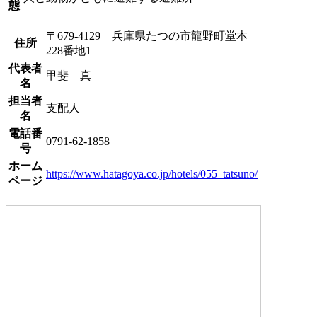
態
〒679-4129 兵庫県たつの市龍野町堂本
住所
228番地1
代表者
甲斐 真
名
担当者
支配人
名
電話番
0791-62-1858
号
ホーム
https://www.hatagoya.co.jp/hotels/055_tatsuno/
ページ