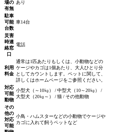
場の
あり
有無
駐車
可能
車14台
台数
災害
時連
電話
絡窓
口
通常は1匹あたりもしくは、小動物などの
利用
ケージやカゴは1個あたり、大人ひとり分
料金
としてカウントします。ペットに関して、
詳しくはホームページをご参照ください。
対応
小型犬（～10㎏） / 中型犬（10～20㎏） /
可能
大型犬（20㎏～） / 猫 / その他動物
動物
その
他の
小鳥・ハムスターなどの小動物でケージや
対応
カゴに入れて飼うペットなど
可能
動物