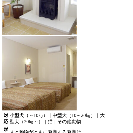
対
小型犬（～10㎏）｜中型犬（10～20㎏）｜大
応
型犬（20㎏～）｜猫｜その他動物
形
人と動物がともに避難する避難所