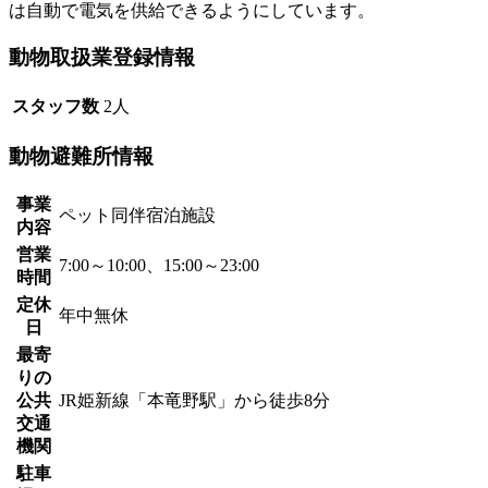
は自動で電気を供給できるようにしています。
動物取扱業登録情報
スタッフ数
2人
動物避難所情報
事業
ペット同伴宿泊施設
内容
営業
7:00～10:00、15:00～23:00
時間
定休
年中無休
日
最寄
りの
公共
JR姫新線「本竜野駅」から徒歩8分
交通
機関
駐車