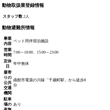
動物取扱業登録情報
スタッフ数
2人
動物避難所情報
事業
ペット同伴宿泊施設
内容
営業
7:00～10:00、15:00～23:00
時間
定休
年中無休
日
最寄
りの
函館市電湯の川線「千歳町駅」から徒歩8
公共
分
交通
機関
駐車
場の
あり
有無