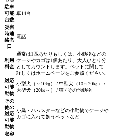
駐車
可能
車14台
台数
災害
時連
電話
絡窓
口
通常は1匹あたりもしくは、小動物などの
利用
ケージやカゴは1個あたり、大人ひとり分
料金
としてカウントします。ペットに関して、
詳しくはホームページをご参照ください。
対応
小型犬（～10㎏） / 中型犬（10～20㎏） /
可能
大型犬（20㎏～） / 猫 / その他動物
動物
その
他の
小鳥・ハムスターなどの小動物でケージや
対応
カゴに入れて飼うペットなど
可能
動物
収容