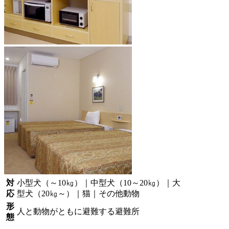
対
小型犬（～10㎏）｜中型犬（10～20㎏）｜大
応
型犬（20㎏～）｜猫｜その他動物
形
人と動物がともに避難する避難所
態