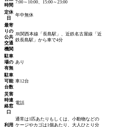
7:00～10:00、15:00～23:00
時間
定休
年中無休
日
最寄
りの
JR関西本線「長島駅」、近鉄名古屋線「近
公共
鉄長島駅」から車で4分
交通
機関
駐車
場の
あり
有無
駐車
可能
車12台
台数
災害
時連
電話
絡窓
口
通常は1匹あたりもしくは、小動物などの
利用
ケージやカゴは1個あたり、大人ひとり分