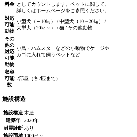
料金
としてカウントします。ペットに関して、
詳しくはホームページをご参照ください。
対応
小型犬（～10㎏） / 中型犬（10～20㎏） /
可能
大型犬（20㎏～） / 猫 / その他動物
動物
その
他の
小鳥・ハムスターなどの小動物でケージや
対応
カゴに入れて飼うペットなど
可能
動物
収容
可能
2部屋（各2匹まで）
数
施設構造
施設構造
木造
建築年
2020年
耐震診断
あり
施設面積
1000㎡～