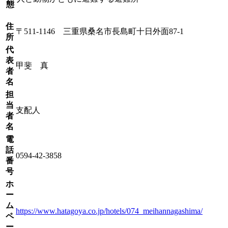
態
住
〒511-1146 三重県桑名市長島町十日外面87-1
所
代
表
甲斐 真
者
名
担
当
支配人
者
名
電
話
0594-42-3858
番
号
ホ
ー
ム
https://www.hatagoya.co.jp/hotels/074_meihannagashima/
ペ
ー