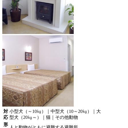
対
小型犬（～10㎏）｜中型犬（10～20㎏）｜大
応
型犬（20㎏～）｜猫｜その他動物
形
人と動物がともに避難する避難所