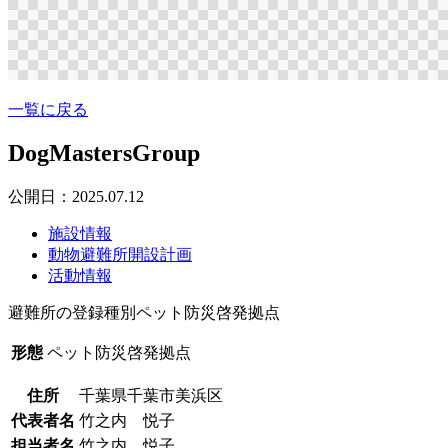
一覧に戻る
DogMastersGroup
公開日：2025.07.12
施設情報
動物避難所開設計画
活動情報
避難所の登録種別
ペット防災啓発拠点
形態
ペット防災啓発拠点
住所
千葉県千葉市美浜区
代表者名
竹之内 悦子
担当者名
竹之内 悦子