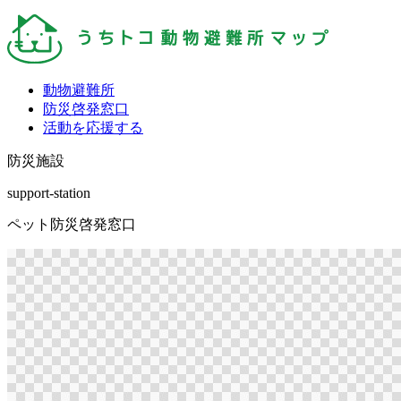
動物避難所
防災啓発窓口
活動を応援する
防災施設
support-station
ペット防災啓発窓口