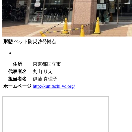
形態
ペット防災啓発拠点
住所
東京都国立市
代表者名
丸山 りえ
担当者名
伊藤 真理子
ホームページ
http://kunitachi-vc.org/