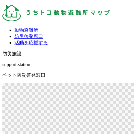
動物避難所
防災啓発窓口
活動を応援する
防災施設
support-station
ペット防災啓発窓口