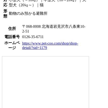
応
型犬（20㎏～）｜猫
形
動物のみ預かる避難所
態
〒068-0008 北海道岩見沢市八条東10-
住所
2-51
電話番号
0126-35-6711
ホームペ
https://www.pet-coo.com/shop/shop-
detail/?sid=1179
ージ