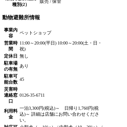
販売 / 保管
種別(2）
動物避難所情報
事業内
ペットショップ
容
営業時
11:00～20:00(平日) 10:00～20:00(土・日・
間
祝)
定休日
無し
駐車場
あり
の有無
駐車可
45
能台数
災害時
連絡窓
0126-35-6711
口
一泊3,300円(税込)～ 日帰り1,760円(税
利用料
込)～ 詳細は店舗にお問い合わせくださ
金
い。