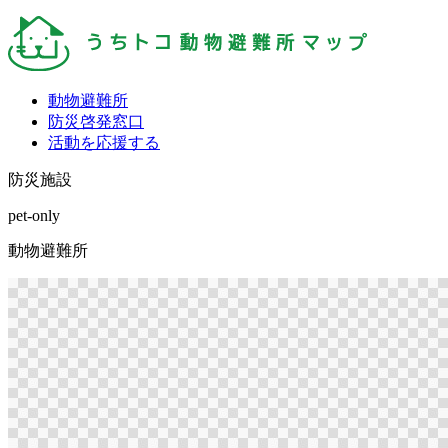
動物避難所
防災啓発窓口
活動を応援する
防災施設
pet-only
動物避難所