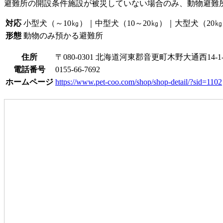
避難所の開設条件
施設が被災していない場合のみ、動物避難
対応
小型犬（～10㎏）｜中型犬（10～20㎏）｜大型犬（20
形態
動物のみ預かる避難所
住所
〒080-0301 北海道河東郡音更町木野大通西14-1-
電話番号
0155-66-7692
ホームページ
https://www.pet-coo.com/shop/shop-detail/?sid=1102