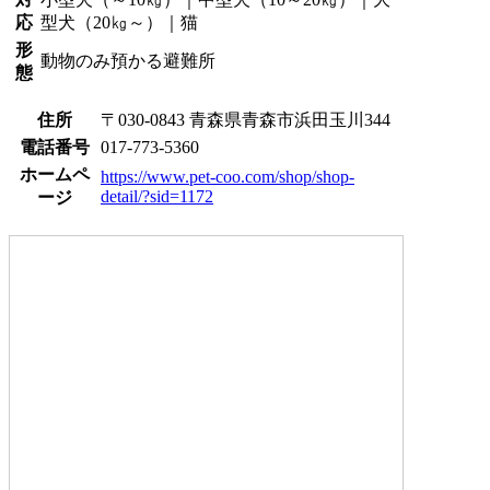
応
型犬（20㎏～）｜猫
形
動物のみ預かる避難所
態
住所
〒030-0843 青森県青森市浜田玉川344
電話番号
017-773-5360
ホームペ
https://www.pet-coo.com/shop/shop-
detail/?sid=1172
ージ