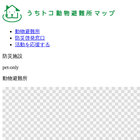
動物避難所
防災啓発窓口
活動を応援する
防災施設
pet-only
動物避難所