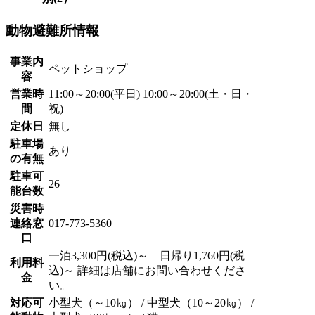
動物避難所情報
事業内
ペットショップ
容
営業時
11:00～20:00(平日) 10:00～20:00(土・日・
間
祝)
定休日
無し
駐車場
あり
の有無
駐車可
26
能台数
災害時
連絡窓
017-773-5360
口
一泊3,300円(税込)～ 日帰り1,760円(税
利用料
込)～ 詳細は店舗にお問い合わせくださ
金
い。
対応可
小型犬（～10㎏） / 中型犬（10～20㎏） /