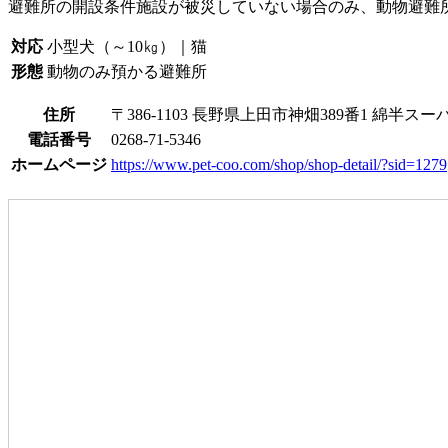
避難所の開設条件
施設が被災していない場合のみ、動物避難
対応
小型犬（～10㎏）｜猫
形態
動物のみ預かる避難所
住所
〒386-1103 長野県上田市神畑389番1 綿半
電話番号
0268-71-5346
ホームページ
https://www.pet-coo.com/shop/shop-detail/?sid=1279