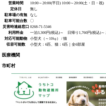
営業時間
10:00～20:00(平日) 10:00～20:00(土・日・祝)
定休日
無し
駐車場の有無
なし
駐車可能台数
〇
災害時連絡窓口
0268-71-5346
利用料金
一泊3,300円(税込)～ 日帰り1,760円(
対応可能動物
小型犬（～10㎏） / 猫
収容可能数
小型犬：6匹、猫：6匹｜全6部屋
医療機関
市町村