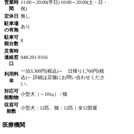
営業時
11:00～20:00(平日) 10:00～20:00(土・日・
間
祝)
定休日
無し
駐車場
あり
の有無
駐車可
8
能台数
災害時
連絡窓
048-291-9316
口
一泊3,300円(税込)～ 日帰り1,760円(税
利用料
込)～ 詳細は店舗にお問い合わせくださ
金
い。
対応可
小型犬（～10㎏） / 猫
能動物
収容可
小型犬：12匹、猫：12匹｜全12部屋
能数
医療機関