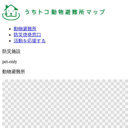
動物避難所
防災啓発窓口
活動を応援する
防災施設
pet-only
動物避難所