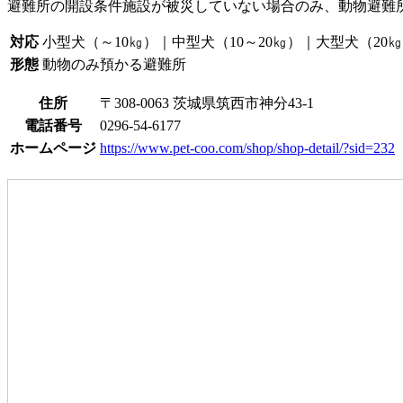
避難所の開設条件
施設が被災していない場合のみ、動物避難
対応
小型犬（～10㎏）｜中型犬（10～20㎏）｜大型犬（20
形態
動物のみ預かる避難所
住所
〒308-0063 茨城県筑西市神分43-1
電話番号
0296-54-6177
ホームページ
https://www.pet-coo.com/shop/shop-detail/?sid=232