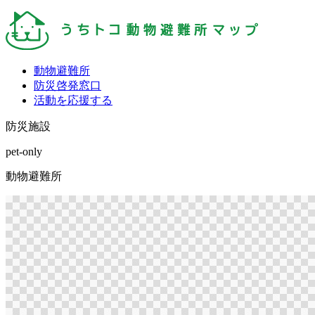
動物避難所
防災啓発窓口
活動を応援する
防災施設
pet-only
動物避難所