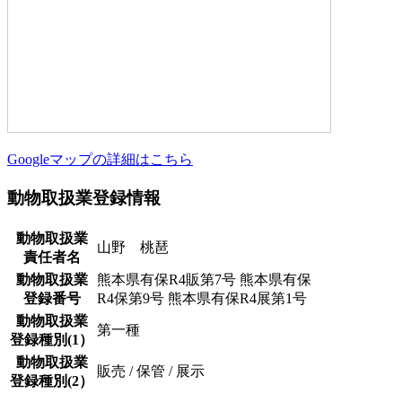
Googleマップの詳細はこちら
動物取扱業登録情報
動物取扱業
山野 桃琶
責任者名
動物取扱業
熊本県有保R4販第7号 熊本県有保
登録番号
R4保第9号 熊本県有保R4展第1号
動物取扱業
第一種
登録種別(1）
動物取扱業
販売 / 保管 / 展示
登録種別(2）