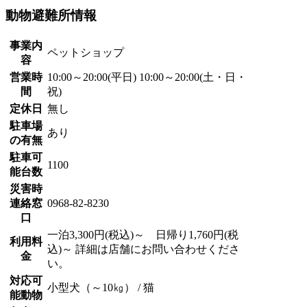
動物避難所情報
事業内
ペットショップ
容
営業時
10:00～20:00(平日) 10:00～20:00(土・日・
間
祝)
定休日
無し
駐車場
あり
の有無
駐車可
1100
能台数
災害時
連絡窓
0968-82-8230
口
一泊3,300円(税込)～ 日帰り1,760円(税
利用料
込)～ 詳細は店舗にお問い合わせくださ
金
い。
対応可
小型犬（～10㎏） / 猫
能動物