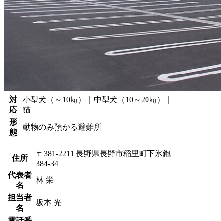
対
小型犬（～10㎏）｜中型犬（10～20㎏）｜
応
猫
形
動物のみ預かる避難所
態
〒381-2211 長野県長野市稲里町下氷鉋
住所
384-34
代表者
林 栄
名
担当者
坂本 光
名
電話番