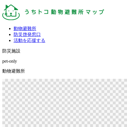
動物避難所
防災啓発窓口
活動を応援する
防災施設
pet-only
動物避難所