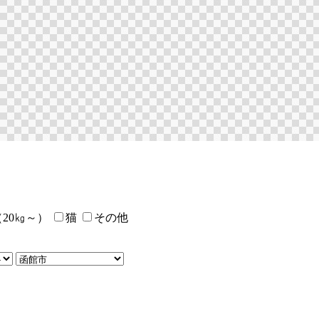
20㎏～）
猫
その他