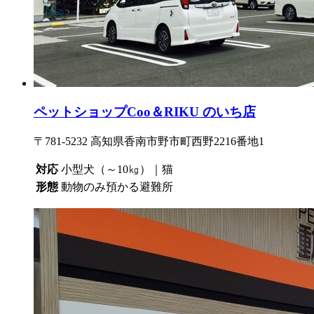
ペットショップCoo＆RIKU のいち店
〒781-5232 高知県香南市野市町西野2216番地1
対応
小型犬（～10㎏）｜猫
形態
動物のみ預かる避難所