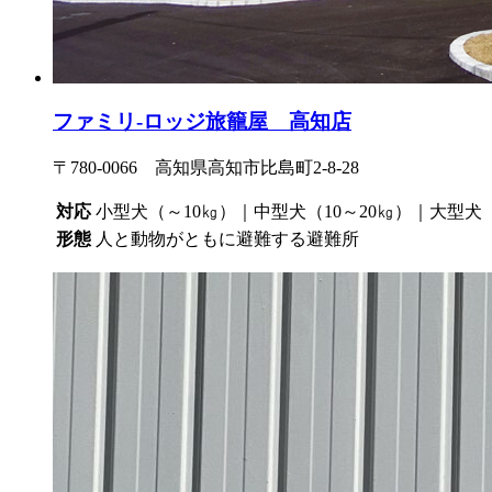
ファミリ-ロッジ旅籠屋 高知店
〒780-0066 高知県高知市比島町2-8-28
対応
小型犬（～10㎏）｜中型犬（10～20㎏）｜大型犬
形態
人と動物がともに避難する避難所