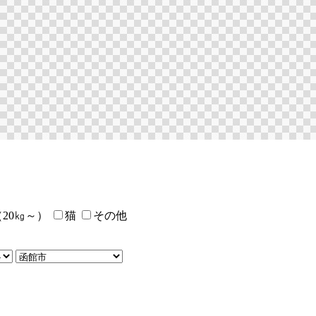
20㎏～）
猫
その他