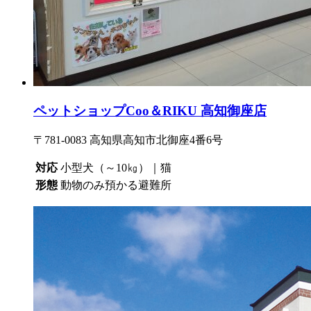
ペットショップCoo＆RIKU 高知御座店
〒781-0083 高知県高知市北御座4番6号
対応
小型犬（～10㎏）｜猫
形態
動物のみ預かる避難所