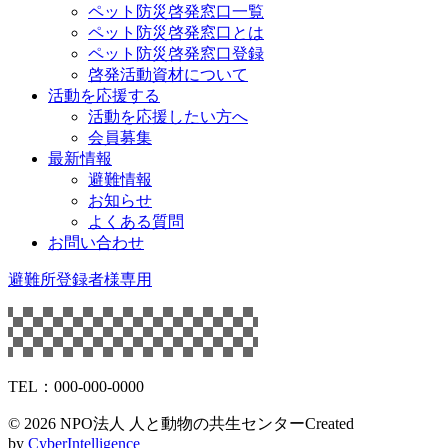
ペット防災啓発窓口一覧
ペット防災啓発窓口とは
ペット防災啓発窓口登録
啓発活動資材について
活動を応援する
活動を応援したい方へ
会員募集
最新情報
避難情報
お知らせ
よくある質問
お問い合わせ
避難所登録者様専用
TEL：000-000-0000
©
2026 NPO法人 人と動物の共生センター
Created
by
CyberIntelligence